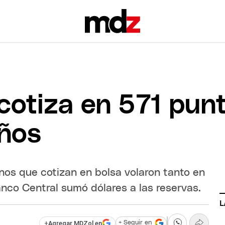
 cotiza en 571 pun
años
nos que cotizan en bolsa volaron tanto en
anco Central sumó dólares a las reservas.
L
+
Agregar MDZol en
+ Seguir en