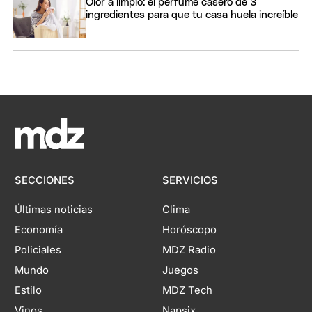
Olor a limpio: el perfume casero de 3
ingredientes para que tu casa huela increíble
SECCIONES
SERVICIOS
Últimas noticias
Clima
Economía
Horóscopo
Policiales
MDZ Radio
Mundo
Juegos
Estilo
MDZ Tech
Vinos
Napsix