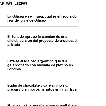
AS MÁS LEÍDAS
La Odisea en el mapa: cuál es el recorrido
real del viaje de Odiseo
El Senado aprobó la sanción de una
diluida versión del proyecto de propiedad
privada
Este es el Malbec argentino que fue
galardonado con medalla de platino en
Londres
Budín de chocolate y café sin horno;
preparalo en pocos minutos en la air fryer
Milei no usó la batalla cultural: cuál fue el