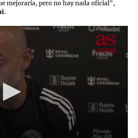
e mejoraría, pero no hay nada oficial",
mi
.