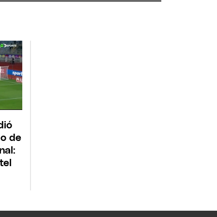
dió
io de
nal:
tel