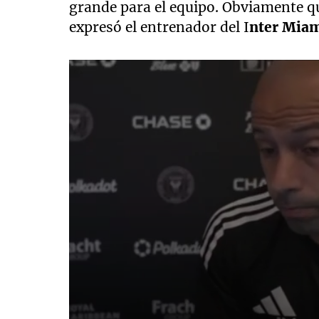
grande para el equipo. Obviamente qu
expresó el entrenador del I
nter Mia