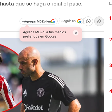
asta que se haga oficial el pase.
L
+
Agregar MDZol en
+ Seguir en
Agregá MDZol a tus medios
×
preferidos en Google