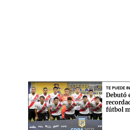
TE PUEDE I
Debutó e
recordad
fútbol 