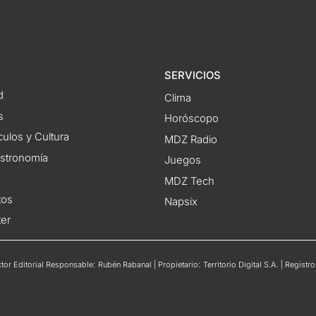
SERVICIOS
d
Clima
s
Horóscopo
ulos y Cultura
MDZ Radio
astronomía
Juegos
MDZ Tech
tos
Napsix
ter
or Editorial Responsable: Rubén Rabanal | Propietario: Territorio Digital S.A. | Regis