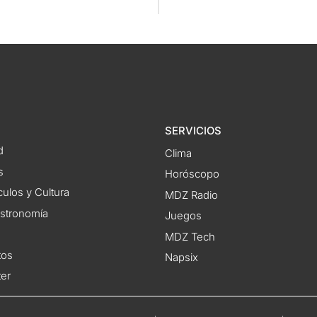
SERVICIOS
d
Clima
s
Horóscopo
ulos y Cultura
MDZ Radio
astronomía
Juegos
MDZ Tech
tos
Napsix
ter