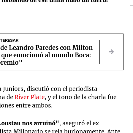
y
hablando de ese tema hubo un fuerte
NTERESAR
o de Leandro Paredes con Milton
 que emocionó al mundo Boca:
premio"
Juniors, discutió con el periodista
ha de
River Plate
, y el tono de la charla fue
ciones entre ambos.
 Loustau nos arruinó"
, aseguró el ex
dista Millonario se reía burlonamente. Ante