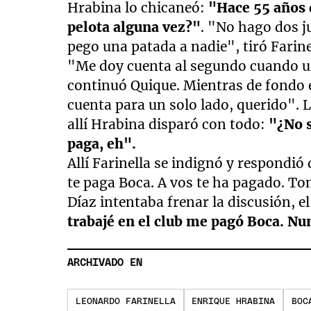
Hrabina lo chicaneó:
"Hace 55 años q
pelota alguna vez?"
. "No hago dos j
pego una patada a nadie", tiró Farine
"Me doy cuenta al segundo cuando un
continuó Quique. Mientras de fondo el
cuenta para un solo lado, querido". 
allí Hrabina disparó con todo:
"¿No s
paga, eh".
Allí Farinella se indignó y respondió
te paga Boca. A vos te ha pagado. To
Díaz intentaba frenar la discusión, el
trabajé en el club me pagó Boca. N
ARCHIVADO EN
LEONARDO FARINELLA
ENRIQUE HRABINA
BOC