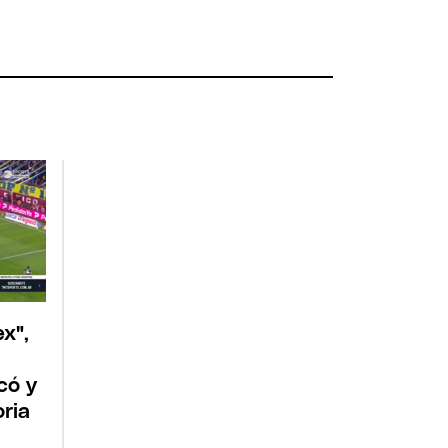
ex",
có y
oria