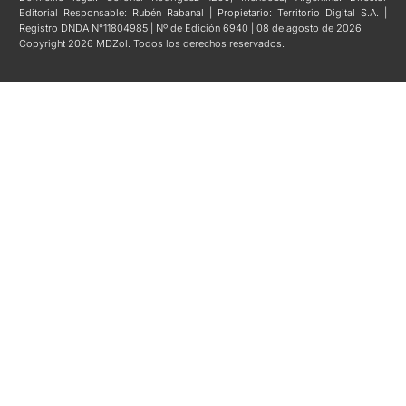
Editorial Responsable: Rubén Rabanal | Propietario: Territorio Digital S.A. |
Registro DNDA N°11804985 | Nº de Edición 6940 | 08 de agosto de 2026
Copyright 2026 MDZol. Todos los derechos reservados.