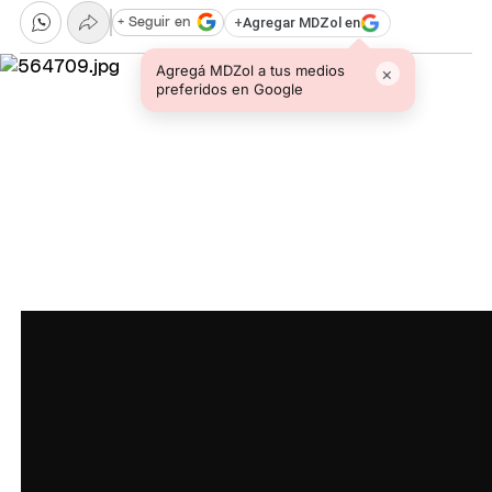
+
Agregar MDZol en
+ Seguir en
Agregá MDZol a tus medios
×
preferidos en Google