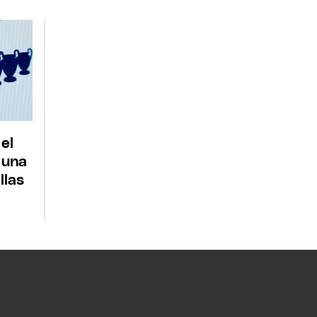
 el
 una
llas