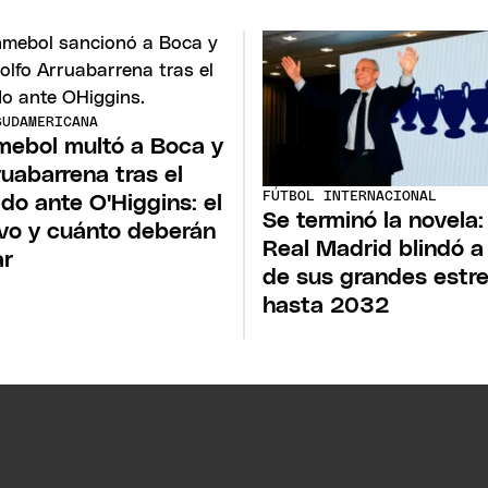
SUDAMERICANA
ebol multó a Boca y
ruabarrena tras el
FÚTBOL INTERNACIONAL
ido ante O'Higgins: el
Se terminó la novela:
vo y cuánto deberán
Real Madrid blindó a
ar
de sus grandes estre
hasta 2032