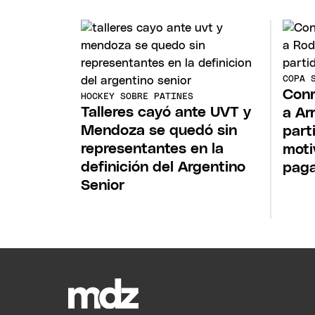
COPA 
Conm
HOCKEY SOBRE PATINES
Talleres cayó ante UVT y
a Ar
Mendoza se quedó sin
part
representantes en la
moti
definición del Argentino
pag
Senior