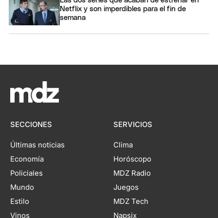
Las dos series que acaban de estrenar en
Netflix y son imperdibles para el fin de
semana
SECCIONES
SERVICIOS
Últimas noticias
Clima
Economía
Horóscopo
Policiales
MDZ Radio
Mundo
Juegos
Estilo
MDZ Tech
Vinos
Napsix