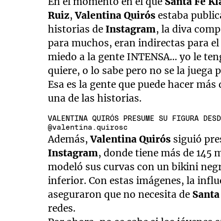
En el momento en el que
Santa Fe K
15
seconds
Volume
Ruiz
,
Valentina Quirós
estaba public
90%
historias de
Instagram
, la diva com
para muchos, eran indirectas para el 
miedo a la gente INTENSA... yo le ten
quiere, o lo sabe pero no se la juega 
Esa es la gente que puede hacer más 
una de las historias.
VALENTINA QUIRÓS PRESUME SU FIGURA DES
@valentina.quirosc
Además,
Valentina Quirós
siguió pre
Instagram
, donde tiene más de 145 mi
modeló sus curvas con un bikini negr
inferior. Con estas imágenes, la infl
aseguraron que no necesita de
Santa
redes.