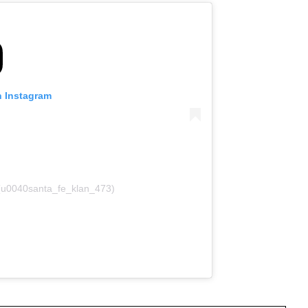
n Instagram
 (u0040santa_fe_klan_473)