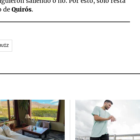
iguieron saliendo o no. Por esto, sólo resta
o de
Quirós
.
RUÍZ