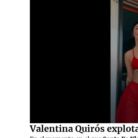
0
Valentina Quirós explot
seconds
of