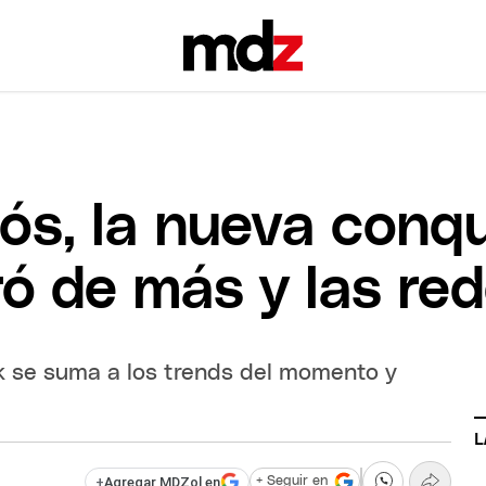
rós, la nueva conq
ó de más y las red
ok se suma a los trends del momento y
L
+
Agregar MDZol en
+ Seguir en