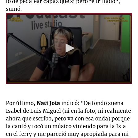
lo de pedalear capaz que sí pero re trillado",
sumó.
0
seconds
of
2
Por último,
Nati Jota
indicó: "De fondo suena
minutes,
Isabel de Luis Miguel (ni en la foto, ni realmente
56
seconds
ahora que escribo, pero va con esa onda) porque
la cantó y tocó un músico viniendo para la Isla
en el ferry y me pareció muy apropiada para mi