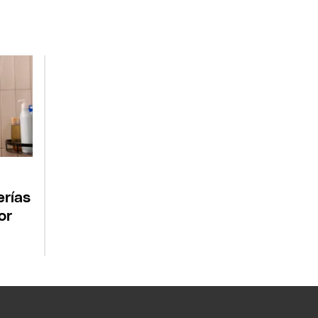
erías
or