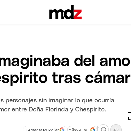
imaginaba del amo
espirito tras cáma
s personajes sin imaginar lo que ocurría
 amor entre Doña Florinda y Chespirito.
L
+
Agregar MDZol en
+ Seguir en