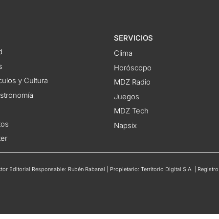
SERVICIOS
d
Clima
s
Horóscopo
ulos y Cultura
MDZ Radio
astronomía
Juegos
MDZ Tech
tos
Napsix
ter
or Editorial Responsable: Rubén Rabanal | Propietario: Territorio Digital S.A. | Regis