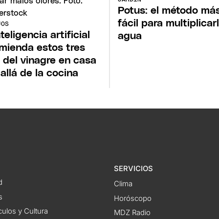
Potus: el método má
fácil para multiplicar
JOS
teligencia artificial
agua
mienda estos tres
 del vinagre en casa
allá de la cocina
SERVICIOS
d
Clima
s
Horóscopo
ulos y Cultura
MDZ Radio