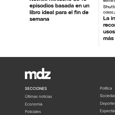
episodios basada en un
libro ideal para el fin de
CONSE
La in
semana
reco
usos
más 
Política
SECCIONES
Socieda
Últimas noticias
Deporte
Economía
Espectác
Policiales