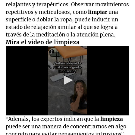
relajantes y terapéuticos. Observar movimientos
repetitivos y meticulosos, como
limpiar
una
superficie o doblar la ropa, puede inducir un
estado de relajación similar al que se logra a
través de la meditación o la atención plena.
Mira el video de limpieza
0
“Además, los expertos indican que la
limpieza
seconds
puede ser una manera de concentrarnos en algo
of
31
concreto para evitar pensamientos intrusivos”,