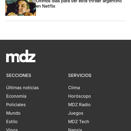
Últimos días para ver este thriller argentino
en Netflix
SECCIONES
SERVICIOS
Últimas noticias
Clima
Economía
Horóscopo
Policiales
MDZ Radio
Mundo
Juegos
Estilo
MDZ Tech
Vinos
Napsix