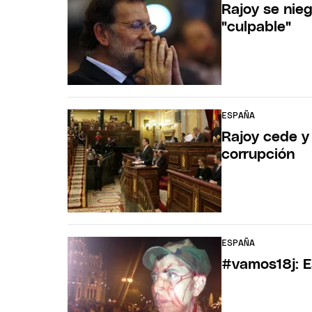
Rajoy se nie
"culpable"
ESPAÑA
Rajoy cede y
corrupción
ESPAÑA
#vamos18j: E