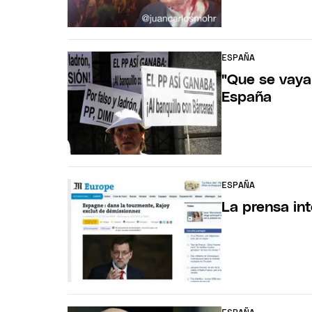
ESPAÑA
"Que se vaya
España
ESPAÑA
La prensa int