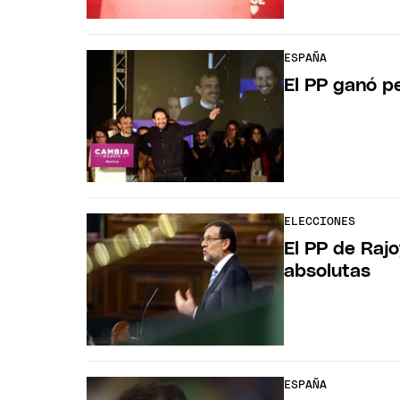
ESPAÑA
El PP ganó pe
ELECCIONES
El PP de Raj
absolutas
ESPAÑA