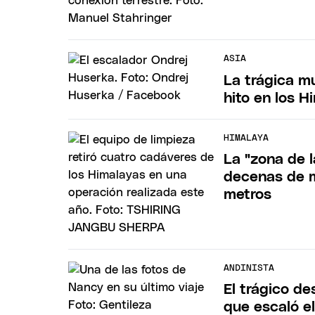
ASIA
La trágica mu
hito en los H
HIMALAYA
La "zona de 
decenas de m
metros
ANDINISTA
El trágico de
que escaló e