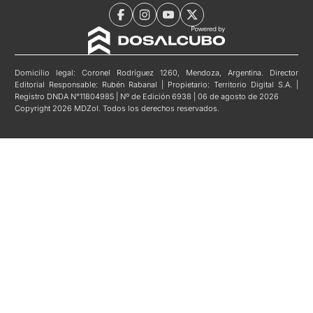
Domicilio legal: Coronel Rodríguez 1260, Mendoza, Argentina. Director
Editorial Responsable: Rubén Rabanal | Propietario: Territorio Digital S.A. |
Registro DNDA N°11804985 | Nº de Edición 6938 | 06 de agosto de 2026
Copyright 2026 MDZol. Todos los derechos reservados.