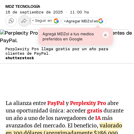
MDZ TECNOLOGÍA
18 de septiembre de 2025 · 11:00 hs
+
Agregar MDZol en
+ Seguir en
Agregá MDZol a tus medios
×
preferidos en Google
Perplexity Pro llega gratis por un año para
clientes de PayPal.
shutterstock
La alianza entre
PayPal
y
Perplexity Pro
abre
una oportunidad única: acceder
gratis
durante
un año a uno de los navegadores de
IA
más
avanzados del mercado. El beneficio,
valorado
en 200 dólares (aproximadamente $286.000