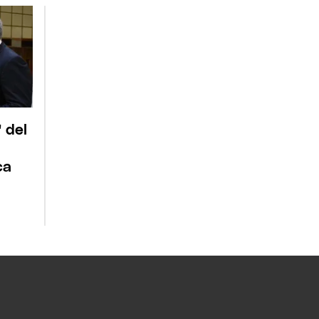
 del
ca