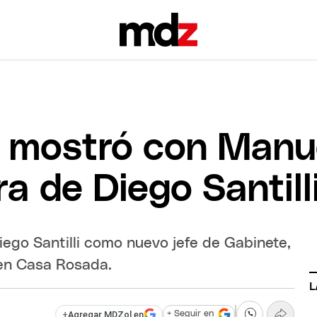
se mostró con Manu
ra de Diego Santill
iego Santilli como nuevo jefe de Gabinete,
 en Casa Rosada.
L
+
Agregar MDZol en
+ Seguir en