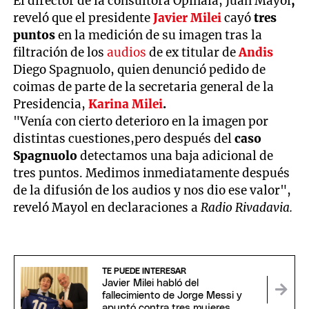
El director de la consultora Opinaia, Juan Mayol
,
reveló que el presidente
Javier Milei
cayó
tres
puntos
en la medición de su imagen tras la
filtración de los
audios
de ex titular de
Andis
Diego Spagnuolo, quien denunció pedido de
coimas de parte de la secretaria general de la
Presidencia,
Karina Milei
.
"Venía con cierto deterioro en la imagen por
distintas cuestiones,pero después del
caso
Spagnuolo
detectamos una baja adicional de
tres puntos. Medimos inmediatamente después
de la difusión de los audios y nos dio ese valor",
reveló Mayol en declaraciones a
Radio Rivadavia.
TE PUEDE INTERESAR
Javier Milei habló del
fallecimiento de Jorge Messi y
apuntó contra tres mujeres