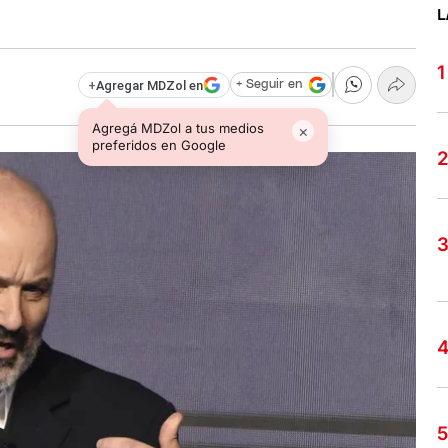
L
+
Agregar MDZol en
+ Seguir en
Agregá MDZol a tus medios
×
preferidos en Google