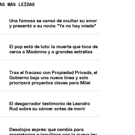
AS MÁS LEÍDAS
Una famosa se cansó de ocultar su amor
y presentó a su novia: "Ya no hay miedo"
El pop está de luto: la muerte que toca de
cerca a Madonna y a grandes estrellas
Tras el fracaso con Propiedad Privada, el
Gobierno baja una nueva línea y solo
priorizará proyectos claves para Milei
El desgarrador testimonio de Leandro
Rud sobre su cáncer antes de morir
Desalojos exprés: qué cambia para
propietarios e inquilinos con la nueva ley