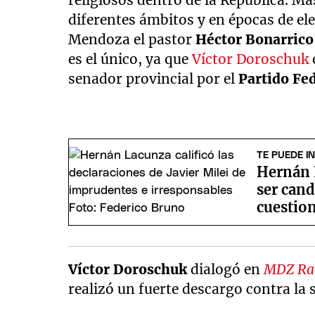
religiosos dentro de la República. Más
diferentes ámbitos y en épocas de elec
Mendoza el pastor
Héctor Bonarric
es el único, ya que
Víctor Doroschuk
senador provincial por el
Partido Fe
TE PUEDE I
Hernán 
ser cand
cuestio
Víctor Doroschuk
dialogó en
MDZ Ra
realizó un fuerte descargo contra la s