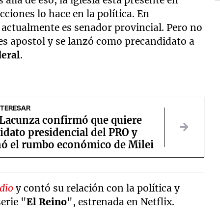
 allá de eso, la iglesia está presente en
ciones lo hace en la política. En
o
actualmente es senador provincial. Pero no
es apostol y se lanzó como precandidato a
deral
.
NTERESAR
Lacunza confirmó que quiere
idato presidencial del PRO y
nó el rumbo económico de Milei
dio
y contó su relación con la política y
erie "
El Reino
", estrenada en Netflix.