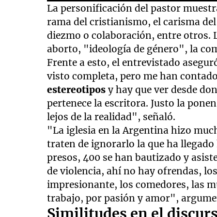
0
La personificación del pastor muest
seconds
of
rama del cristianismo, el carisma del 
1
diezmo o colaboración, entre otros. 
minute,
58
aborto, "ideología de género", la com
seconds
Volume
90%
Frente a esto, el entrevistado asegur
visto completa, pero me han contado
estereotipos
y hay que ver desde don
pertenece la escritora. Justo la pone
lejos de la realidad", señaló.
"La iglesia en la Argentina hizo muc
traten de ignorarlo la que ha llegado
presos, 400 se han bautizado y asist
de violencia, ahí no hay ofrendas, l
impresionante, los comedores, las m
trabajo, por pasión y amor", argumen
Similitudes en el discurs