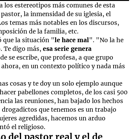
ra los estereotipos más comunes de esta
pastor, la inmensidad de su iglesia, el
Los temas más notables en los discursos,
posición de la familia, etc.
ó que la situación "
le hace mal
". "No la he
. Te digo más,
esa serie genera
de se escribe, que profesa, a que grupo
n ahora, en un contexto político y nada más
has cosas y te doy un solo ejemplo aunque
 hacer pabellones completos, de los casi 500
encia las reuniones, han bajado los hechos
os drogadictos que tenemos es un trabajo
ujeres agredidas, hacemos un arduo
tó el religioso.
o del pastor real y el de