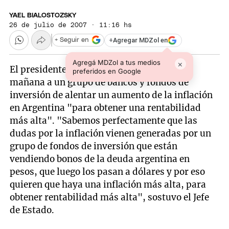
YAEL BIALOSTOZSKY
26 de julio de 2007 · 11:16 hs
+
Agregar MDZol en
+ Seguir en
Agregá MDZol a tus medios
×
El presidente Néstor Kirchner acusó esta
preferidos en Google
mañana a un grupo de bancos y fondos de
inversión de alentar un aumento de la inflación
en Argentina "para obtener una rentabilidad
más alta". "Sabemos perfectamente que las
dudas por la inflación vienen generadas por un
grupo de fondos de inversión que están
vendiendo bonos de la deuda argentina en
pesos, que luego los pasan a dólares y por eso
quieren que haya una inflación más alta, para
obtener rentabilidad más alta", sostuvo el Jefe
de Estado.