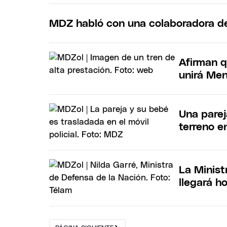
MDZ habló con una colaboradora d
Afirman q
unirá Me
Una parej
terreno e
La Minist
llegará h