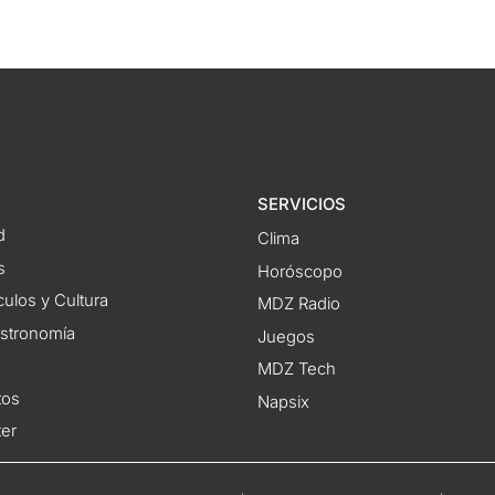
SERVICIOS
d
Clima
s
Horóscopo
ulos y Cultura
MDZ Radio
astronomía
Juegos
MDZ Tech
tos
Napsix
ter