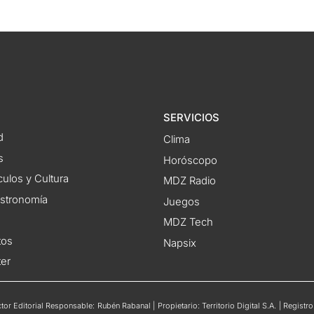
SERVICIOS
d
Clima
s
Horóscopo
ulos y Cultura
MDZ Radio
astronomía
Juegos
MDZ Tech
tos
Napsix
ter
or Editorial Responsable: Rubén Rabanal | Propietario: Territorio Digital S.A. | Regis