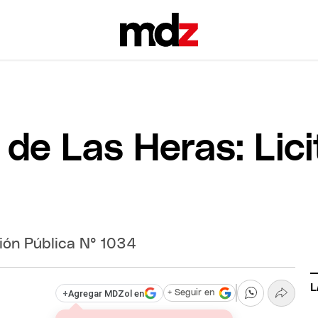
de Las Heras: Lici
ción Pública N° 1034
L
+
Agregar MDZol en
+ Seguir en