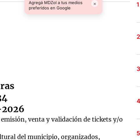
Agregá MDZol a tus medios
×
preferidos en Google
eras
34
-2026
 emisión, venta y validación de tickets y/o
ltural del municipio, organizados,