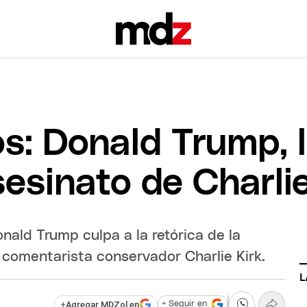
s: Donald Trump, l
asesinato de Charli
nald Trump culpa a la retórica de la
l comentarista conservador Charlie Kirk.
L
+
Agregar MDZol en
+ Seguir en