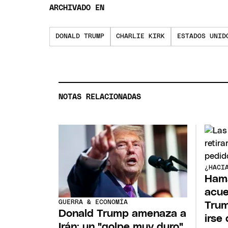
ARCHIVADO EN
DONALD TRUMP
CHARLIE KIRK
ESTADOS UNID
NOTAS RELACIONADAS
¿HACI
Hamá
acue
GUERRA & ECONOMÍA
Trum
Donald Trump amenaza a
irse
Irán: un "golpe muy duro"