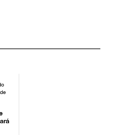
e
ará