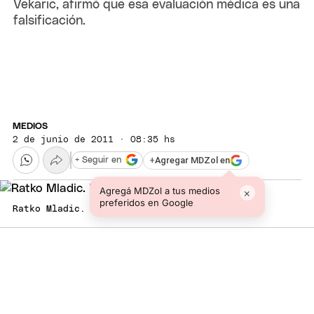
Vekaric, afirmó que esa evaluación médica es una
falsificación.
MEDIOS
2 de junio de 2011 · 08:35 hs
+
Agregar MDZol en
+ Seguir en
Agregá MDZol a tus medios
×
preferidos en Google
Ratko Mladic. Foto: Publicado por La Tercera