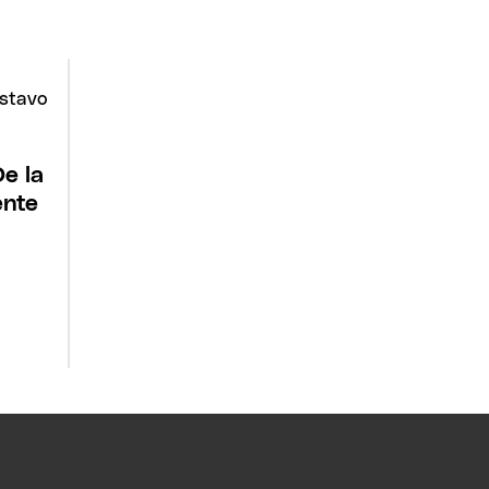
e la
ente