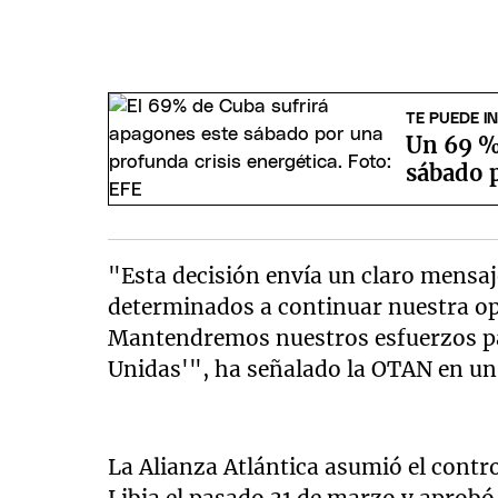
TE PUEDE I
Un 69 % 
sábado p
"Esta decisión envía un claro mensaj
determinados a continuar nuestra ope
Mantendremos nuestros esfuerzos pa
Unidas'", ha señalado la OTAN en u
La Alianza Atlántica asumió el contr
Libia el pasado 31 de marzo y aprobó