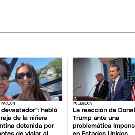
UPACIÓN
POLÉMICA
 devastador": habló
La reacción de Dona
areja de la niñera
Trump ante una
ntina detenida por
problemática impen
antes de viajar al
en Estados Unidos