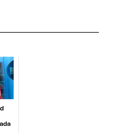
ld
sada