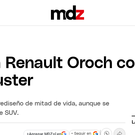
a Renault Oroch co
uster
rediseño de mitad de vida, aunque se
e SUV.
L
+
Agregar MDZol en
+ Seguir en