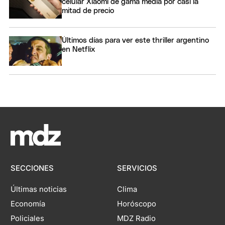
celular Xiaomi de gama media por casi la
mitad de precio
Últimos días para ver este thriller argentino
en Netflix
SECCIONES
SERVICIOS
Últimas noticias
Clima
Economía
Horóscopo
Policiales
MDZ Radio