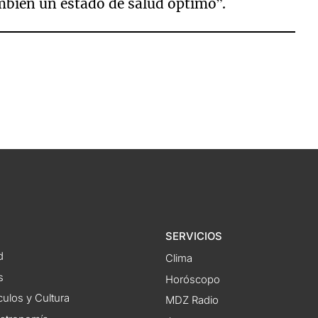
mbién un estado de salud óptimo”.
SERVICIOS
d
Clima
s
Horóscopo
ulos y Cultura
MDZ Radio