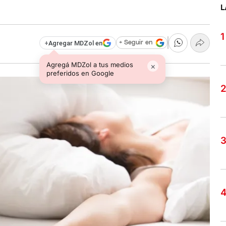
L
+
Agregar MDZol en
+ Seguir en
Agregá MDZol a tus medios
×
preferidos en Google