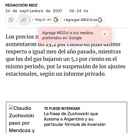
REDACCIÓN MDZ
24 de septiembre de 2007 · 09:24 hs
+
Agregar MDZol en
+ Seguir en
Agregá MDZol a tus medios
×
Los precios mayoristas del sector eléctrico
preferidos en Google
aumentaron un 23,2 por ciento en julio último
respecto a igual mes del año pasado, mientras
que los del gas bajaron un 5,1 por ciento en el
mismo período, por la suspensión de los ajustes
estacionales, según un informe privado.
TE PUEDE INTERESAR
La frase de Zuchovicki que
ilusiona a Argentina y su
particular fórmula de inversión