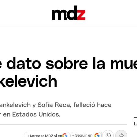
 dato sobre la mue
elevich
ankelevich y Sofía Reca, falleció hace
r en Estados Unidos.
L
+
Agregar MDZol en
+ Seguir en