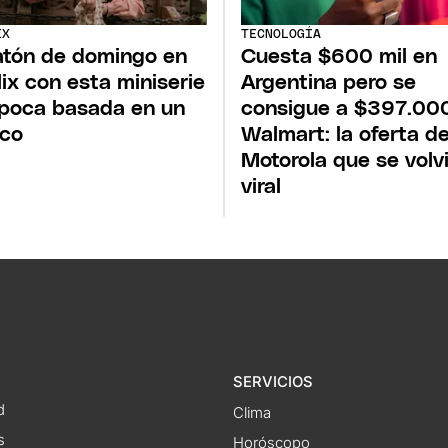
IX
TECNOLOGÍA
tón de domingo en
Cuesta $600 mil en
lix con esta miniserie
Argentina pero se
poca basada en un
consigue a $397.00
ico
Walmart: la oferta d
Motorola que se volv
viral
SERVICIOS
d
Clima
s
Horóscopo