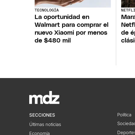
TECNOLOGÍA
NETFL
La oportunidad en
Mara
Walmart para comprar el
Netf
nuevo Xiaomi por menos
de é
de $480 mil
clás
Política
SECCIONES
Socieda
Últimas noticias
Deporte
Economía