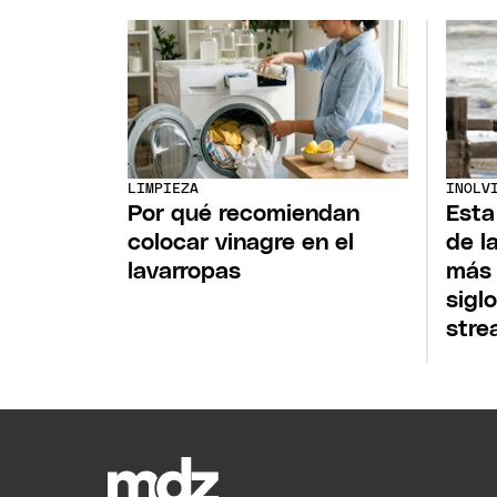
LIMPIEZA
INOLV
Por qué recomiendan
Esta
colocar vinagre en el
de l
lavarropas
más 
sigl
stre