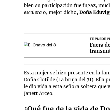
bien su participación fue fugaz, muc
escalera
o, mejor dicho,
Doña Eduvig
TE PUEDE I
Fuera de
transmit
Esta mujer se hizo presente en la fa
Doña Clotilde (La bruja del 71). Ella
le dio vida a esta señora soltera que 
Janett Arceo.
¿Qué fue de la vida de D