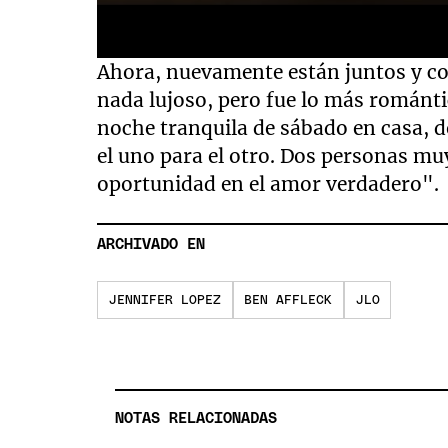
0
Ahora, nuevamente están juntos y c
seconds
of
nada lujoso, pero fue lo más románti
4
noche tranquila de sábado en casa, 
minutes,
17
el uno para el otro. Dos personas m
seconds
Volume
90%
oportunidad en el amor verdadero".
ARCHIVADO EN
JENNIFER LOPEZ
BEN AFFLECK
JLO
NOTAS RELACIONADAS