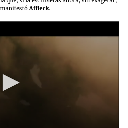
a que, si la escribieras ahora, sin exagerar,
, manifestó
Affleck
.