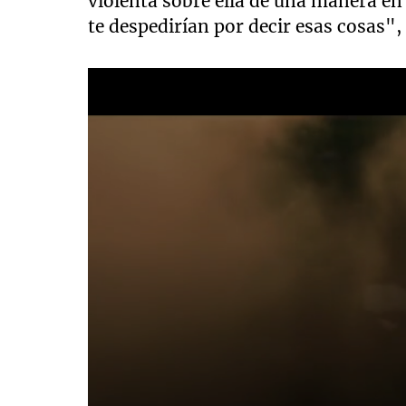
violenta sobre ella de una manera en l
te despedirían por decir esas cosas"