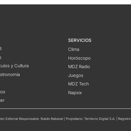
SERVICIOS
d
Clima
s
Horóscopo
ulos y Cultura
MDZ Radio
astronomía
Juegos
MDZ Tech
tos
Napsix
ter
or Editorial Responsable: Rubén Rabanal | Propietario: Territorio Digital S.A. | Regis