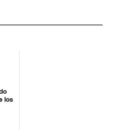
ndo
e los