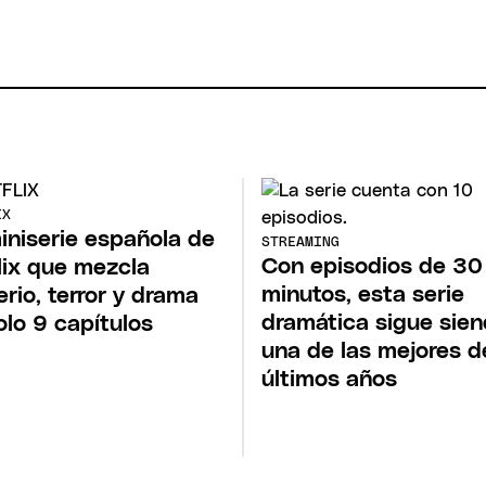
IX
iniserie española de
STREAMING
Con episodios de 30
lix que mezcla
minutos, esta serie
erio, terror y drama
dramática sigue sie
olo 9 capítulos
una de las mejores d
últimos años