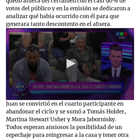
quedó afuera del certamen con el casi 90% de
votos del público y en la emisión se dedicaron a
analizar qué había ocurrido con él para que
generara tanto descontento en el afuera.
0
Juan se convirtió en el cuarto participante en
seconds
abandonar el ciclo y se sumó a Tomás Holder,
of
39
Martina Stewart Usher y Mora Jabornisky.
seconds
Todos esperan ansiosos la posibilidad de un
repechaje para reingresar a la casa y tener otra