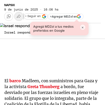
NAPSIX
9 de junio de 2025 · 16:06 hs
+
Agregar MDZol en
+ Seguir en
Agregá MDZol a tus medios
×
preferidos en Google
Israel respondió en tono burlón.
El
barco
Madleen, con suministros para Gaza y
la activista
Greta Thunberg
a bordo, fue
desviado por las fuerzas israelíes en pleno viaje
solidario. El grupo que lo integraba, parte de la
Coalición de la Flotilla de la Libertad, había