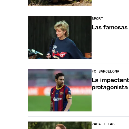
SPORT
Las famosas 
FC BARCELONA
La impactant
protagonista
ZAPATILLAS