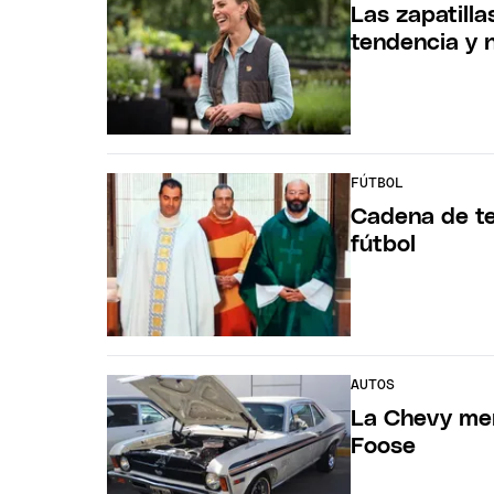
Las zapatill
tendencia y n
FÚTBOL
Cadena de te
fútbol
AUTOS
La Chevy men
Foose