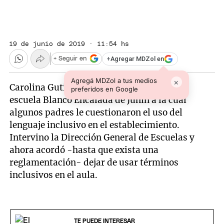
19 de junio de 2019 · 11:54 hs
+
Agregar MDZol en
+ Seguir en
Agregá MDZol a tus medios
×
Carolina Gutiérrez es la vicedirectora de la
preferidos en Google
escuela Blanco Encalada de Junín a la cual
algunos padres le cuestionaron el uso del
lenguaje inclusivo en el establecimiento.
Intervino la Dirección General de Escuelas y
ahora acordó -hasta que exista una
reglamentación- dejar de usar términos
inclusivos en el aula.
TE PUEDE INTERESAR