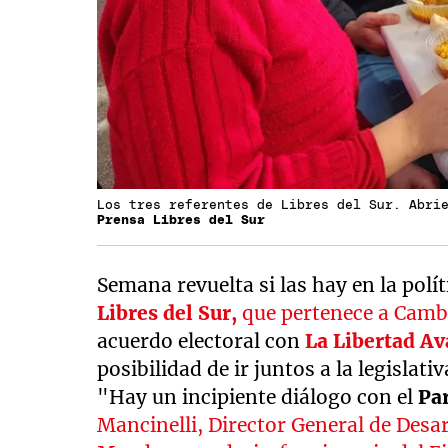
Los tres referentes de Libres del Sur. Abri
Prensa Libres del Sur
Semana revuelta si las hay en la pol
Libres del Sur,
que pertenece a Cam
acuerdo electoral con
La Libertad A
posibilidad de ir juntos a la legislat
"Hay un incipiente diálogo con el
Pa
Mancinelli, Director General de Desa