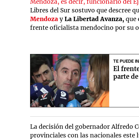
Mendoza, es decir, funcionario del E
Libres del Sur sostuvo que descree q
Mendoza
y
La Libertad Avanza,
que 
frente oficialista mendocino por su o
TE PUEDE I
El frent
parte d
La decisión del gobernador Alfredo Co
provinciales con las nacionales este l