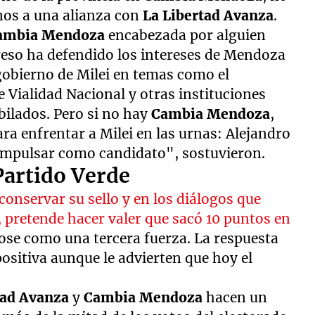
os a una alianza con
La Libertad Avanza
.
ambia Mendoza
encabezada por alguien
reso ha defendido los intereses de Mendoza
gobierno de Milei en temas como el
de Vialidad Nacional y otras instituciones
bilados. Pero si no hay
Cambia Mendoza
,
a enfrentar a Milei en las urnas: Alejandro
impulsar como candidato", sostuvieron.
Partido Verde
conservar su sello y en los diálogos que
, pretende hacer valer que sacó 10 puntos en
ose como una tercera fuerza. La respuesta
positiva aunque le advierten que hoy el
tad Avanza
y
Cambia Mendoza
hacen un