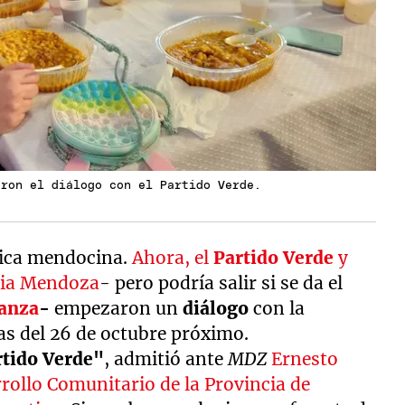
eron el diálogo con el Partido Verde.
ítica mendocina.
Ahora, el
Partido Verde
y
bia Mendoza
- pero podría salir si se da el
vanza
-
empezaron un
diálogo
con la
ivas del 26 de octubre próximo.
rtido Verde"
, admitió ante
MDZ
Ernesto
rrollo Comunitario de la Provincia de