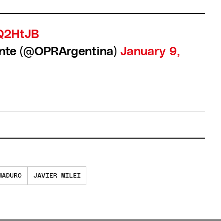
dQ2HtJB
ente (@OPRArgentina)
January 9,
MADURO
JAVIER MILEI