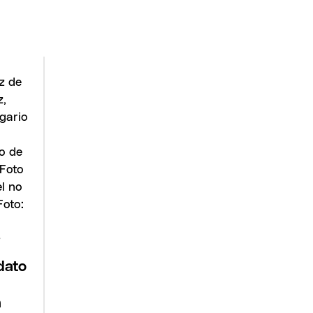
S
idato
a