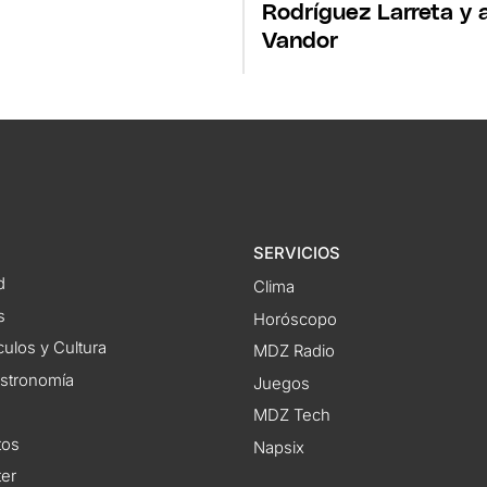
Rodríguez Larreta y 
Vandor
SERVICIOS
d
Clima
s
Horóscopo
ulos y Cultura
MDZ Radio
astronomía
Juegos
MDZ Tech
tos
Napsix
ter