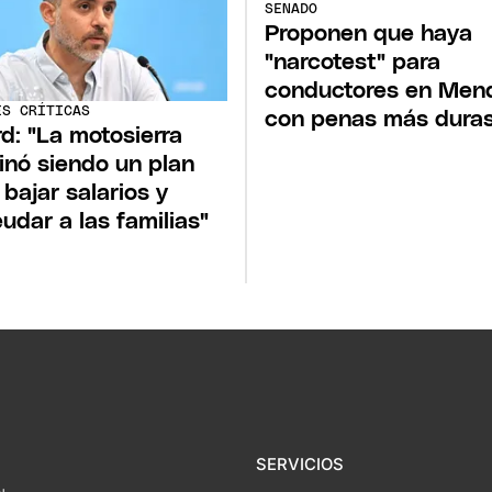
SENADO
Proponen que haya
"narcotest" para
conductores en Men
ES CRÍTICAS
con penas más dura
rd: "La motosierra
inó siendo un plan
 bajar salarios y
udar a las familias"
SERVICIOS