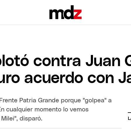
plotó contra Juan 
uro acuerdo con Ja
el Frente Patria Grande porque "golpea" a
"En cualquier momento lo vemos
ilei", disparó.
L