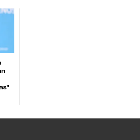
a
an
as"