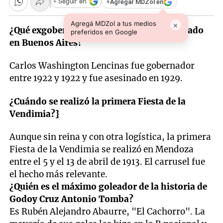
+
Agregar MDZol en
+ Seguir en
Agregá MDZol a tus medios
×
¿Qué exgobernador mendocino fue asesinado
preferidos en Google
en Buenos Aires?
Carlos Washington Lencinas fue gobernador
entre 1922 y 1922 y fue asesinado en 1929.
¿Cuándo se realizó la primera Fiesta de la
Vendimia?}
Aunque sin reina y con otra logística, la primera
Fiesta de la Vendimia se realizó en Mendoza
entre el 5 y el 13 de abril de 1913. El carrusel fue
el hecho más relevante.
¿Quién es el máximo goleador de la historia de
Godoy Cruz Antonio Tomba?
Es Rubén Alejandro Abaurre, "El Cachorro". La