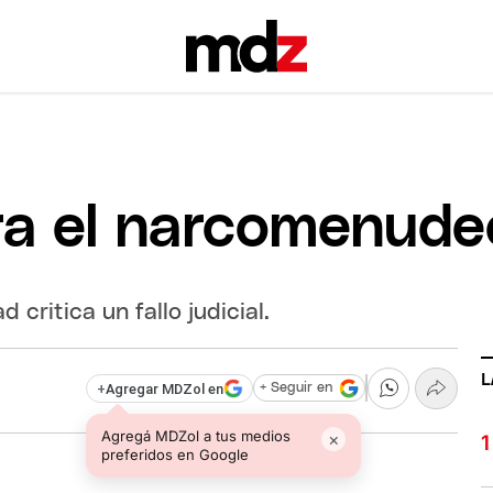
ra el narcomenude
 critica un fallo judicial.
L
+
Agregar MDZol en
+ Seguir en
Agregá MDZol a tus medios
×
preferidos en Google