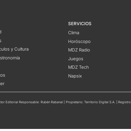
SERVICIOS
d
Clima
s
Horóscopo
ulos y Cultura
MDZ Radio
astronomía
Juegos
MDZ Tech
tos
Napsix
ter
or Editorial Responsable: Rubén Rabanal | Propietario: Territorio Digital S.A. | Regis