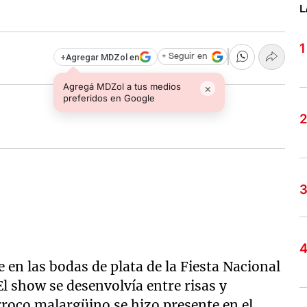
L
+
Agregar MDZol en
+ Seguir en
Agregá MDZol a tus medios
×
preferidos en Google
 en las bodas de plata de la Fiesta Nacional
l show se desenvolvía entre risas y
rroco malargüino se hizo presente en el