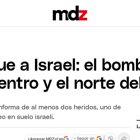
ue a Israel: el bo
entro y el norte de
 informa de al menos dos heridos, uno de
 en suelo israelí.
L
+
Agregar MDZol en
+ Seguir en