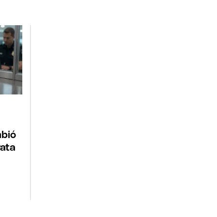
mbió
rata