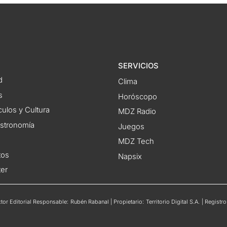
SERVICIOS
d
Clima
s
Horóscopo
ulos y Cultura
MDZ Radio
astronomía
Juegos
MDZ Tech
tos
Napsix
ter
or Editorial Responsable: Rubén Rabanal | Propietario: Territorio Digital S.A. | Regis