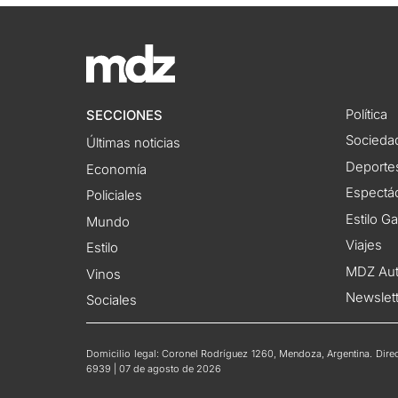
Política
SECCIONES
Socieda
Últimas noticias
Deporte
Economía
Espectác
Policiales
Estilo G
Mundo
Viajes
Estilo
MDZ Au
Vinos
Newslet
Sociales
Domicilio legal: Coronel Rodríguez 1260, Mendoza, Argentina. Direct
6939 | 07 de agosto de 2026